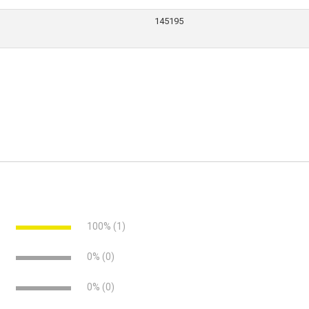
145195
e
100% (1)
e
0% (0)
e
0% (0)