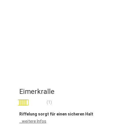
Eimerkralle
Bewertung:
(1)
100
100
% of
Riffelung sorgt für einen sicheren Halt
...weitere Infos