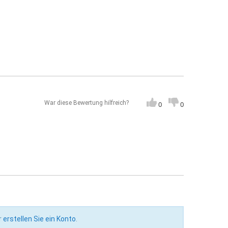
War diese Bewertung hilfreich?
0
0
r
erstellen Sie ein Konto
.