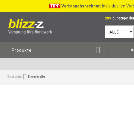
TIPP
Verbrauchsrechner:
Individuellen Ve
günstiger dur
20%
A
Produkte
Startseite
Eimerkralle