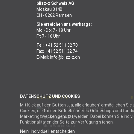
blizz-z Schweiz AG
Moskau 314B
CH - 8262 Ramsen
Sie erreichen uns werktags:
Mo - Do: 7 - 18 Uhr
Fr: 7 - 16 Uhr
Tel.:
+41 52 511 32 70
Fax: +41 52 511 32 74
E-Mail:
info@blizz-z.ch
DATENSCHUTZ UND COOKIES
SICHERE DATEN
R
Mit Klick auf den Button „Ja, alle erlauben“ ermöglichen S
Cookies, die für den Betrieb unseres Onlineshops und für 
Marketingzwecken genutzt werden. Dabei können Sie individu
Mein Kundenkonto
Funktionalitäten der Seite zur Verfügung stehen.
Mein Warenkorb
Nein, individuell entscheiden