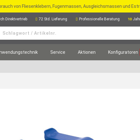
rbrauch von Fliesenklebern, Fugenmassen, Ausgleichsmassen und Est
ch Direktvertrieb
72 Std. Lieferung
Professionelle Beratung
Jah
10
nwendungstechnik
Service
Aktionen
Konfiguratoren