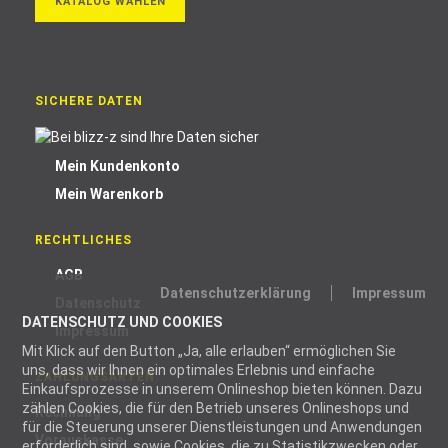
KATALOG WÄHLEN
SICHERE DATEN
Mein Kundenkonto
Mein Warenkorb
RECHTLICHES
AGB
Datenschutzerklärung
Impressum
Datenschutz
DATENSCHUTZ UND COOKIES
Impressum
Mit Klick auf den Button „Ja, alle erlauben“ ermöglichen Sie
uns, dass wir Ihnen ein optimales Erlebnis und einfache
ZAHLUNGSARTEN
Einkaufsprozesse in unserem Onlineshop bieten können. Dazu
zählen Cookies, die für den Betrieb unseres Onlineshops und
Rechnung
für die Steuerung unserer Dienstleistungen und Anwendungen
Vorauskasse
erforderlich sind, sowie Cookies, die zu Statistikzwecken oder