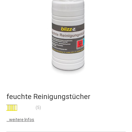
feuchte Reinigungstücher
Bewertung:
(5)
96
100
% of
...weitere Infos