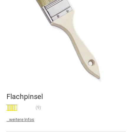
Flachpinsel
Bewertung:
(9)
84
100
% of
...weitere Infos