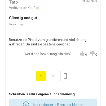
26.03.2020
Taro
Verifizierter Kauf
Günstig und gut!
Bewertung
Benutze die Pinsel zum grundieren und Abdichtung
auftragen. Da sind sie bestens geeignet.
War diese Bewertung hilfreich?
0
0
Seite
Weiter
1
2
Sie lesen gerade die Seite
Seite
Seite
Schreiben Sie Ihre eigene Kundenmeinung
Nur registrierte Benutzer können