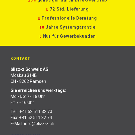
günstiger durch Direktvertrieb
20%
72 Std. Lieferung
Professionelle Beratung
Jahre Systemgarantie
10
Nur für Gewerbekunden
KONTAKT
blizz-z Schweiz AG
Moskau 314B
CH - 8262 Ramsen
Sie erreichen uns werktags:
Mo - Do: 7 - 18 Uhr
Fr: 7 - 16 Uhr
Tel.:
+41 52 511 32 70
Fax: +41 52 511 32 74
E-Mail:
info@blizz-z.ch