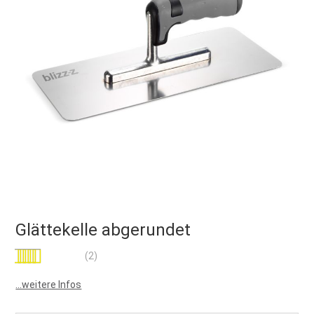
Glättekelle abgerundet
Bewertung:
(2)
90
100
% of
...weitere Infos