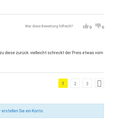
War diese Bewertung hilfreich?
0
0
u diese zurück. vielleicht schreckt der Preis etwas vom
Seite
1
Weiter
Sie lesen gerade die Seite
2
3
Seite
Seite
Seite
r
erstellen Sie ein Konto
.