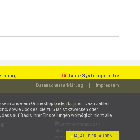
eratung
Jahre Systemgarantie
10
Datenschutzerklärung
Impressum
ozesse in unserem Onlineshop bieten können. Dazu zählen
KATALOGE
ind, sowie Cookies, die zu Statistikzwecken oder
BESTELLEN
dass auf Basis Ihrer Einstellungen womöglich nicht alle
ik
JA, ALLE ERLAUBEN