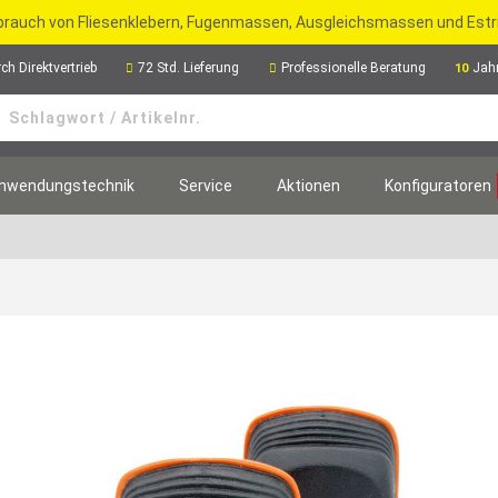
rbrauch von Fliesenklebern, Fugenmassen, Ausgleichsmassen und Est
ch Direktvertrieb
72 Std. Lieferung
Professionelle Beratung
Jah
10
nwendungstechnik
Service
Aktionen
Konfiguratoren