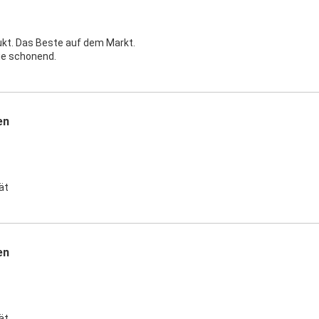
kt. Das Beste auf dem Markt.
ie schonend.
en
ät
en
ät