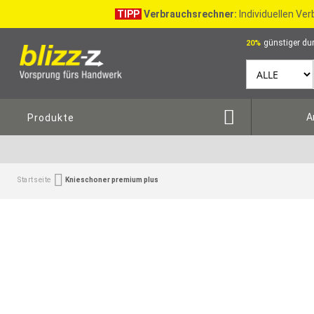
TIPP
Verbrauchsrechner:
Individuellen Ve
günstiger dur
20%
A
Produkte
Startseite
Knieschoner premium plus