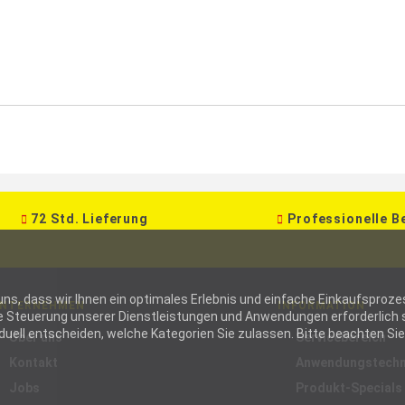
72 Std. Lieferung
Professionelle B
ie uns, dass wir Ihnen ein optimales Erlebnis und einfache Einkaufspr
NTERNEHMEN
INFORMATION
die Steuerung unserer Dienstleistungen und Anwendungen erforderlich s
ell entscheiden, welche Kategorien Sie zulassen. Bitte beachten Sie, 
Über uns
Servicebereich
Kontakt
Anwendungstechn
Jobs
Produkt-Specials