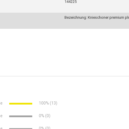
144225
Bezeichnung: Knieschoner premium pl
ne
100% (13)
ne
0% (0)
ne
0% (0)