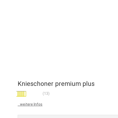
Knieschoner premium plus
Bewertung:
(13)
100
100
% of
...weitere Infos