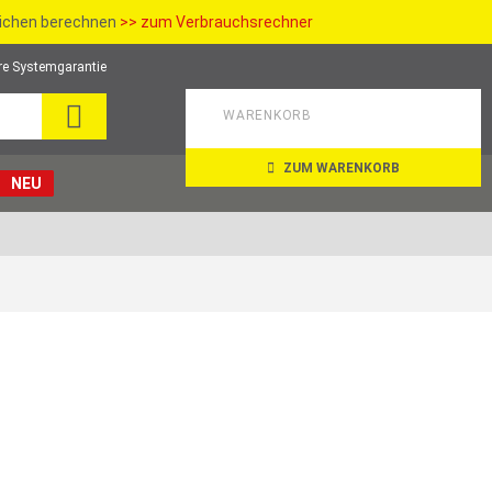
richen berechnen
>> zum Verbrauchsrechner
re Systemgarantie
SUCHE
WARENKORB
ZUM WARENKORB
NEU