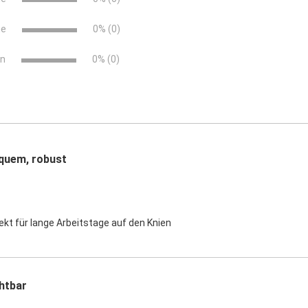
ne
0% (0)
rn
0% (0)
quem, robust
fekt für lange Arbeitstage auf den Knien
htbar