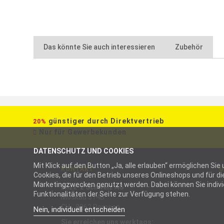
Das könnte Sie auch interessieren
Zubehör
günstiger durch Direktvertrieb
20%
Nur für Gewerbekunden
DATENSCHUTZ UND COOKIES
Mit Klick auf den Button „Ja, alle erlauben“ ermöglichen S
KONTAKT
U
Cookies, die für den Betrieb unseres Onlineshops und für 
Marketingzwecken genutzt werden. Dabei können Sie individu
blizz-z Schweiz AG
Funktionalitäten der Seite zur Verfügung stehen.
Moskau 314B
CH - 8262 Ramsen
Nein, individuell entscheiden
Sie erreichen uns werktags: