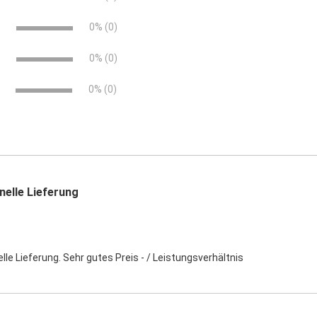
ahn
e
0% (0)
e
0% (0)
0% (0)
nelle Lieferung
en Flachdächern
lle Lieferung. Sehr gutes Preis - / Leistungsverhältnis