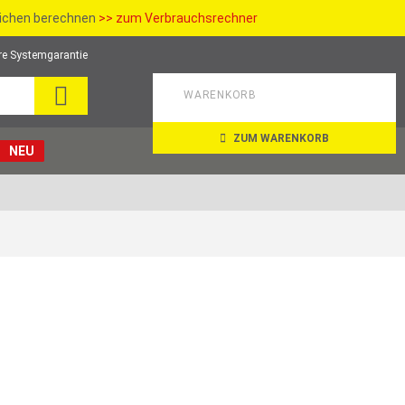
richen berechnen
>> zum Verbrauchsrechner
re Systemgarantie
SUCHE
WARENKORB
ZUM WARENKORB
NEU