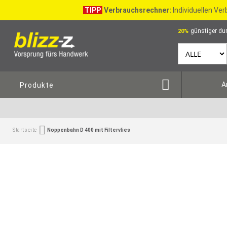
TIPP
Verbrauchsrechner:
Individuellen Ve
günstiger dur
20%
A
Produkte
Startseite
Noppenbahn D 400 mit Filtervlies