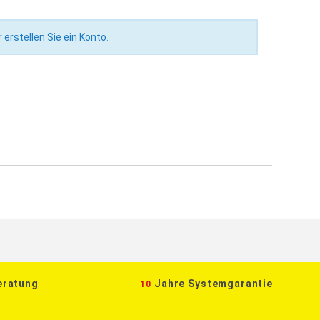
r
erstellen Sie ein Konto
.
eratung
Jahre Systemgarantie
10