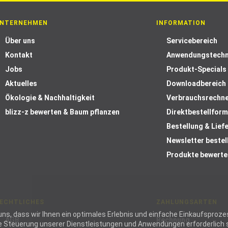
NTERNEHMEN
INFORMATION
Über uns
Servicebereich
Kontakt
Anwendungstechn
Jobs
Produkt-Specials
Aktuelles
Downloadbereich
Ökologie & Nachhaltigkeit
Verbrauchsrechn
blizz-z bewerten & Baum pflanzen
Direktbestellform
Bestellung & Lief
Newsletter bestel
Produkte bewerte
ECHTLICHES
ZAHLUNGSARTEN
ie uns, dass wir Ihnen ein optimales Erlebnis und einfache Einkaufspr
AGB
Rechnung
die Steuerung unserer Dienstleistungen und Anwendungen erforderlich s