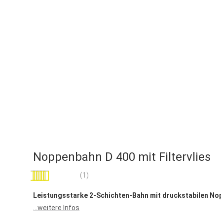
Noppenbahn D 400 mit Filtervlies
Bewertung:
(1)
100
100
% of
Leistungsstarke 2-Schichten-Bahn mit druckstabilen No
...weitere Infos