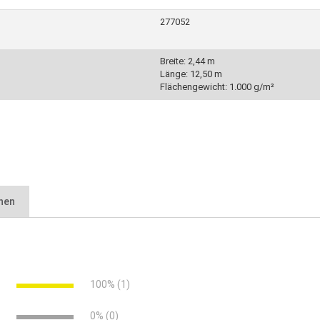
277052
Breite: 2,44 m
Länge: 12,50 m
Flächengewicht: 1.000 g/m²
nen
nisches-merkblatt.pdf (656.60 KB)
gehinderten Wasserabfluss
e
100% (1)
r Dachhaut werden wirksam unterbunden
ahn
e
0% (0)