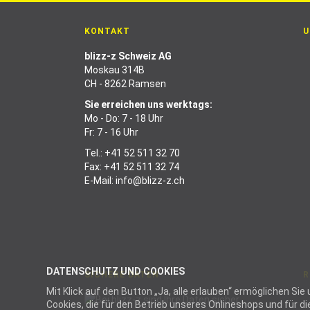
KONTAKT
U
blizz-z Schweiz AG
Moskau 314B
CH - 8262 Ramsen
Sie erreichen uns werktags:
Mo - Do: 7 - 18 Uhr
Fr: 7 - 16 Uhr
Tel.:
+41 52 511 32 70
Fax: +41 52 511 32 74
E-Mail:
info@blizz-z.ch
DATENSCHUTZ UND COOKIES
SICHERE DATEN
R
Mit Klick auf den Button „Ja, alle erlauben“ ermöglichen S
Cookies, die für den Betrieb unseres Onlineshops und für 