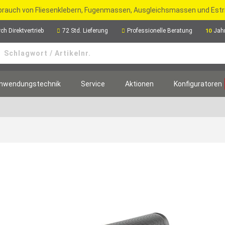
rbrauch von Fliesenklebern, Fugenmassen, Ausgleichsmassen und Est
ch Direktvertrieb
72 Std. Lieferung
Professionelle Beratung
Jah
10
nwendungstechnik
Service
Aktionen
Konfiguratoren