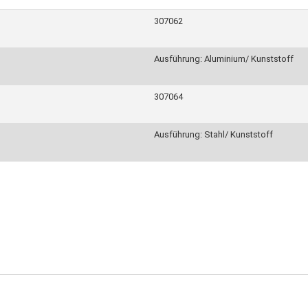
307062
Ausführung: Aluminium/ Kunststoff
307064
Ausführung: Stahl/ Kunststoff
 der Wasserstrahlkraft vom Punktstrom bis zu leichtem Nebel