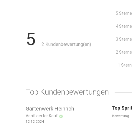
praktischer Druckknopf zum An- und Abschalten des
mit Steckkupplung, DN 9
5 Stern
Betriebsdruck: bis 6 bar
Wasserstrahlart: Stechstrahl, Sprühnebel
4 Stern
5
3 Stern
2 Kundenbewertung(en)
2 Stern
x
1 Stern
Top Kundenbewertungen
Top Spri
Gartenwerk Heinrich
Verifizierter Kauf
Bewertung
12.12.2024