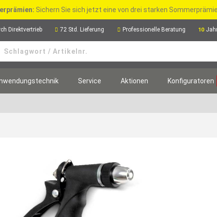
rprämien:
Sichern Sie sich jetzt eine von drei starken Sommerpräm
ch Direktvertrieb
72 Std. Lieferung
Professionelle Beratung
Jah
10
nwendungstechnik
Service
Aktionen
Konfiguratoren