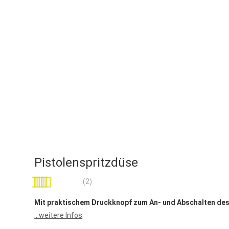
Pistolenspritzdüse
Bewertung:
(2)
100
100
% of
Mit praktischem Druckknopf zum An- und Abschalten de
...weitere Infos