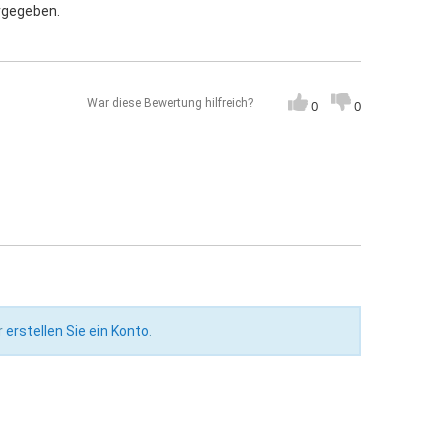
rgegeben.
War diese Bewertung hilfreich?
0
0
r
erstellen Sie ein Konto
.