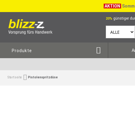
AKTION
Somme
günstiger dur
20%
A
Produkte
Startseite
Pistolenspritzdüse