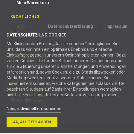
Mein Warenkorb
RECHTLICHES
Datenschutzerklärung
Impressum
AGB
DATENSCHUTZ UND COOKIES
Datenschutz
Mit Klick auf den Button „Ja, alle erlauben“ ermöglichen Sie
Impressum
uns, dass wir Ihnen ein optimales Erlebnis und einfache
Einkaufsprozesse in unserem Onlineshop bieten können. Dazu
ZAHLUNGSARTEN
zählen Cookies, die für den Betrieb unseres Onlineshops und
für die Steuerung unserer Dienstleistungen und Anwendungen
Rechnung
erforderlich sind, sowie Cookies, die zu Statistikzwecken oder
Vorauskasse
Marketingzwecken genutzt werden. Dabei können Sie
individuell entscheiden, welche Kategorien Sie zulassen. Bitte
beachten Sie, dass auf Basis Ihrer Einstellungen womöglich
WIR VERSENDEN MIT
nicht alle Funktionalitäten der Seite zur Verfügung stehen.
Nein, individuell entscheiden
Notwendig
JA, ALLE ERLAUBEN
Notwendige
Cookies helfen