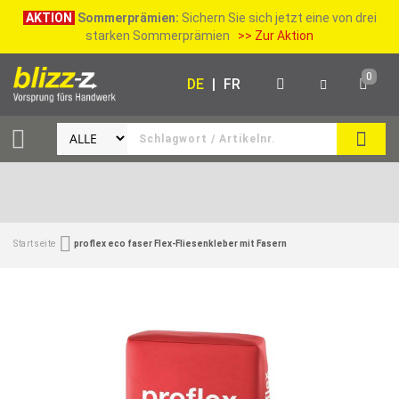
AKTION
Sommerprämien:
Sichern Sie sich jetzt eine von drei
starken Sommerprämien
>> Zur Aktion
0
DE
|
FR
SUCH
Startseite
proflex eco faser Flex-Fliesenkleber mit Fasern