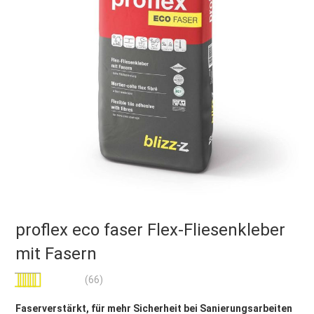
proflex eco faser Flex-Fliesenkleber
mit Fasern
Bewertung:
(66)
99
100
% of
Faserverstärkt, für mehr Sicherheit bei Sanierungsarbeiten