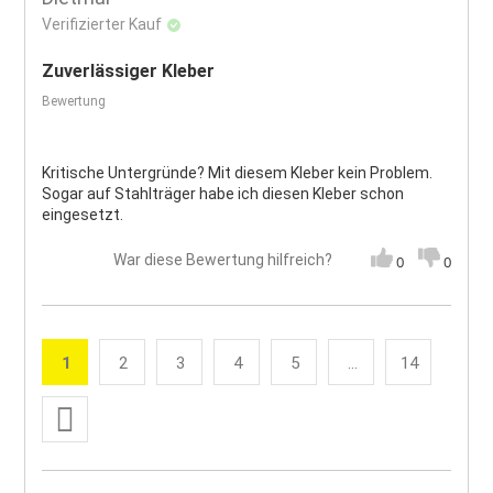
Verifizierter Kauf
Zuverlässiger Kleber
Bewertung
Kritische Untergründe? Mit diesem Kleber kein Problem.
Sogar auf Stahlträger habe ich diesen Kleber schon
eingesetzt.
War diese Bewertung hilfreich?
0
0
Seite
1
2
3
4
5
...
14
Sie lesen gerade die Seite
Seite
Seite
Seite
Seite
Seite
Weiter
Seite