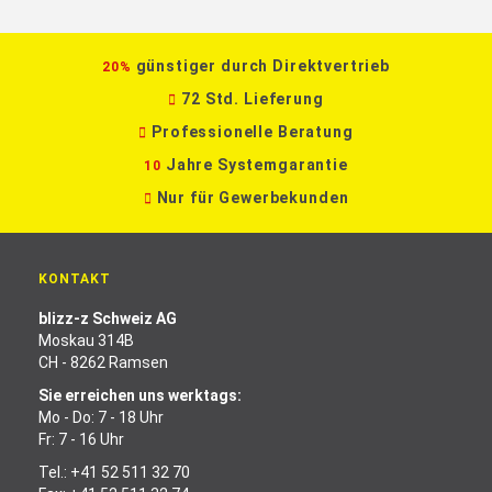
günstiger durch Direktvertrieb
20%
72 Std. Lieferung
Professionelle Beratung
Jahre Systemgarantie
10
Nur für Gewerbekunden
KONTAKT
blizz-z Schweiz AG
Moskau 314B
CH - 8262 Ramsen
Sie erreichen uns werktags:
Mo - Do: 7 - 18 Uhr
Fr: 7 - 16 Uhr
Tel.:
+41 52 511 32 70