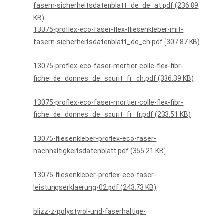
fasern-sicherheitsdatenblatt_de_de_at.pdf (236.89
KB)
13075-proflex-eco-faser-flex-fliesenkleber-mit-
fasern-sicherheitsdatenblatt_de_ch.pdf (307.87 KB)
13075-proflex-eco-faser-mortier-colle-flex-fibr-
fiche_de_donnes_de_scurit_fr_ch.pdf (336.39 KB)
13075-proflex-eco-faser-mortier-colle-flex-fibr-
fiche_de_donnes_de_scurit_fr_fr.pdf (233.51 KB)
13075-fliesenkleber-proflex-eco-faser-
nachhaltigkeitsdatenblatt.pdf (355.21 KB)
13075-fliesenkleber-proflex-eco-faser-
leistungserklaerung-02.pdf (243.73 KB)
blizz-z-polystyrol-und-faserhaltige-