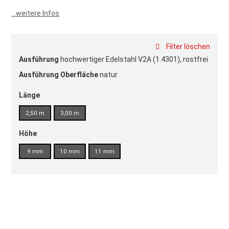
100
100
% of
...weitere Infos
Filter löschen
Ausführung
hochwertiger Edelstahl V2A (1.4301), rostfrei
Ausführung Oberfläche
natur
Länge
2,50 m
3,00 m
Höhe
9 mm
10 mm
11 mm