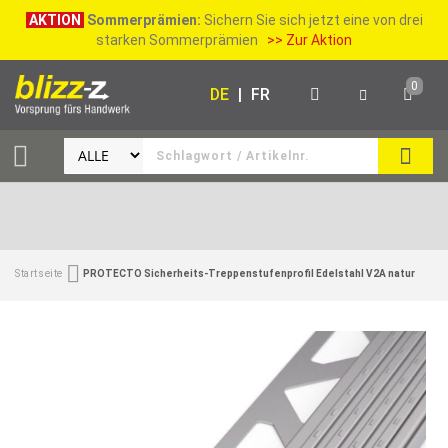
AKTION
Sommerprämien:
Sichern Sie sich jetzt eine von drei
starken Sommerprämien
>> Zur Aktion
0
DE
|
FR
SUCH
Startseite
PROTECTO Sicherheits-Treppenstufenprofil Edelstahl V2A natur