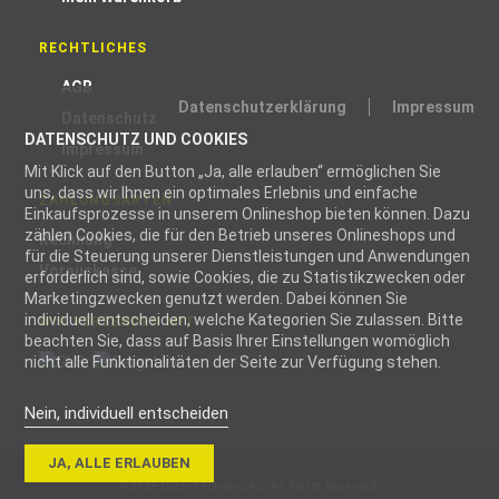
RECHTLICHES
AGB
Datenschutzerklärung
Impressum
Datenschutz
DATENSCHUTZ UND COOKIES
Impressum
Mit Klick auf den Button „Ja, alle erlauben“ ermöglichen Sie
uns, dass wir Ihnen ein optimales Erlebnis und einfache
ZAHLUNGSARTEN
Einkaufsprozesse in unserem Onlineshop bieten können. Dazu
zählen Cookies, die für den Betrieb unseres Onlineshops und
Rechnung
für die Steuerung unserer Dienstleistungen und Anwendungen
Vorauskasse
erforderlich sind, sowie Cookies, die zu Statistikzwecken oder
Marketingzwecken genutzt werden. Dabei können Sie
individuell entscheiden, welche Kategorien Sie zulassen. Bitte
WIR VERSENDEN MIT
beachten Sie, dass auf Basis Ihrer Einstellungen womöglich
nicht alle Funktionalitäten der Seite zur Verfügung stehen.
Nein, individuell entscheiden
Notwendig
JA, ALLE ERLAUBEN
Notwendige
© 2026 blizz-z Schweiz AG. All Rights Reserved.