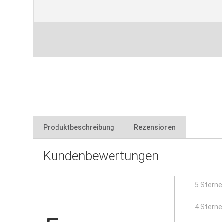
Produktbeschreibung
Rezensionen
Kundenbewertungen
zum einfachen und schnellen Transport von Steinen
mit Gummigriff
handlich
5 Stern
Greifbacken mit Gummieinlage
rutschhemmend
4 Stern