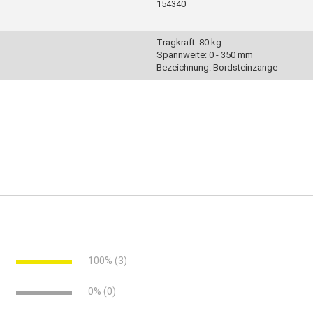
154340
Tragkraft: 80 kg
Spannweite: 0 - 350 mm
Bezeichnung: Bordsteinzange
, Stämmen und Rohren
e
100% (3)
e
0% (0)