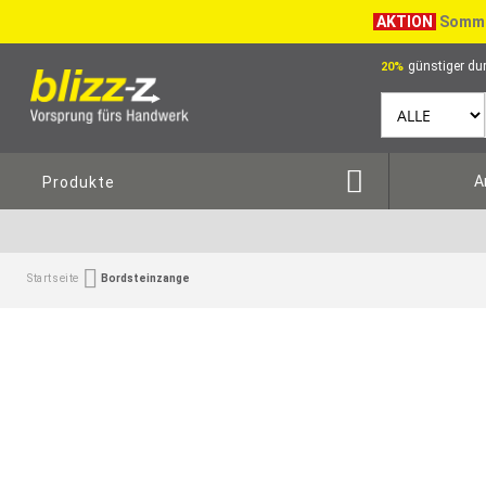
AKTION
Somme
günstiger dur
20%
A
Produkte
Startseite
Bordsteinzange