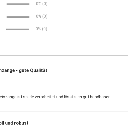
e
0% (0)
e
0% (0)
0% (0)
nzange - gute Qualität
einzange ist solide verarbeitet und lässt sich gut handhaben.
bil und robust