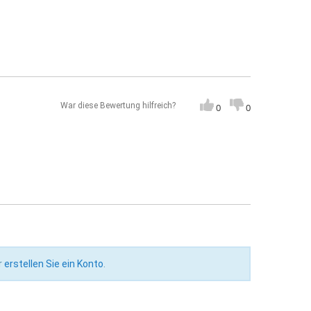
War diese Bewertung hilfreich?
0
0
r
erstellen Sie ein Konto
.