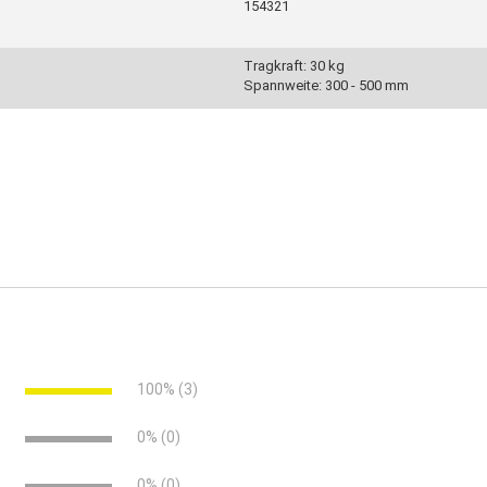
154321
Tragkraft: 30 kg
Spannweite: 300 - 500 mm
großformatigen Platten
e
100% (3)
e
0% (0)
e
0% (0)