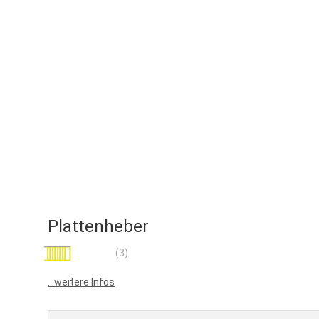
Plattenheber
Bewertung:
(3)
100
100
% of
...weitere Infos