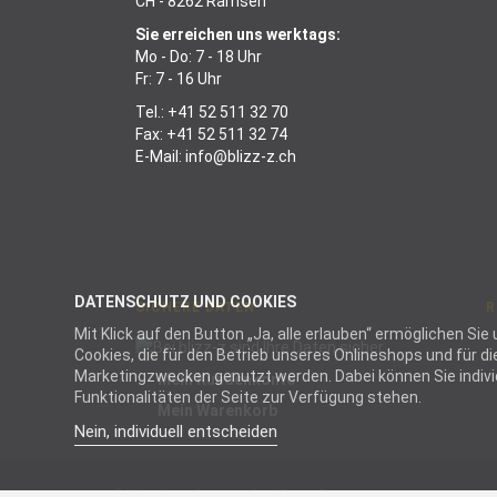
CH - 8262 Ramsen
Sie erreichen uns werktags:
Mo - Do: 7 - 18 Uhr
Fr: 7 - 16 Uhr
Tel.:
+41 52 511 32 70
Fax: +41 52 511 32 74
E-Mail:
info@blizz-z.ch
DATENSCHUTZ UND COOKIES
SICHERE DATEN
R
Mit Klick auf den Button „Ja, alle erlauben“ ermöglichen S
Cookies, die für den Betrieb unseres Onlineshops und für 
Marketingzwecken genutzt werden. Dabei können Sie individu
Mein Kundenkonto
Funktionalitäten der Seite zur Verfügung stehen.
Mein Warenkorb
Nein, individuell entscheiden
Not
© 2026 blizz-z Schweiz AG. All Rights Reserved.