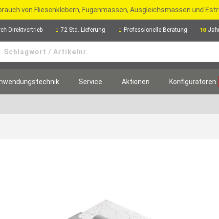
rbrauch von Fliesenklebern, Fugenmassen, Ausgleichsmassen und Est
ch Direktvertrieb
72 Std. Lieferung
Professionelle Beratung
Jah
10
nwendungstechnik
Service
Aktionen
Konfiguratoren