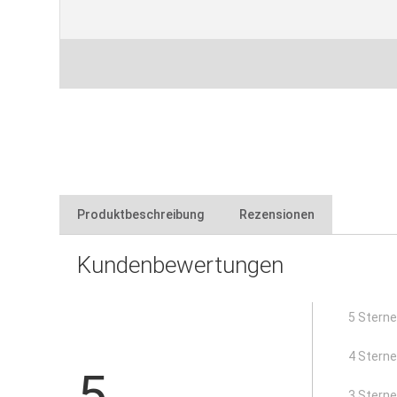
Produktbeschreibung
Rezensionen
Kundenbewertungen
zum Transportieren und Verlegen von schweren und 
Entnahme vom Verbund wieder problemlos möglich
schmale Backen
5 Stern
galvanisch verzinkt
4 Stern
5
3 Stern