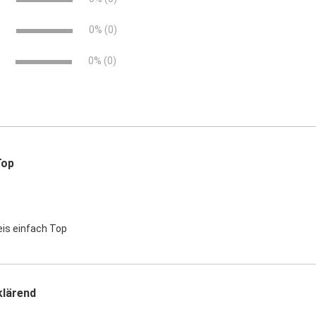
e
0% (0)
0% (0)
Top
eis einfach Top
klärend