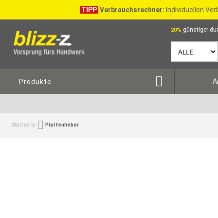
TIPP
Verbrauchsrechner:
Individuellen Ve
günstiger dur
20%
A
Produkte
Startseite
Plattenheber