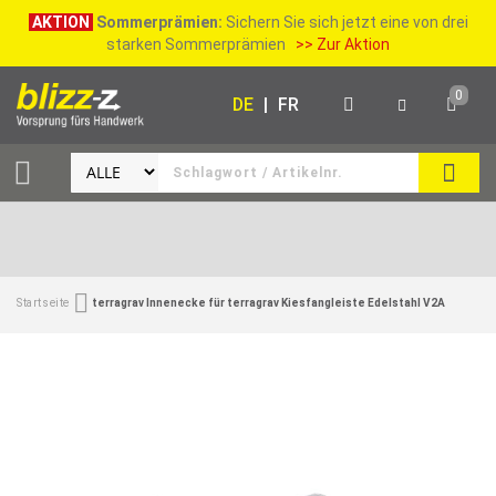
AKTION
Sommerprämien:
Sichern Sie sich jetzt eine von drei
starken Sommerprämien
>> Zur Aktion
0
DE
|
FR
SUCH
Startseite
terragrav Innenecke für terragrav Kiesfangleiste Edelstahl V2A