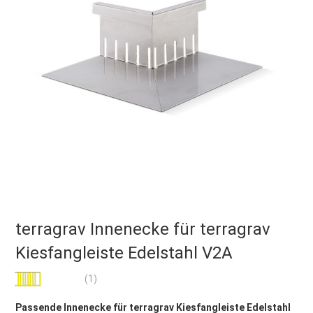
terragrav Innenecke für terragrav
Kiesfangleiste Edelstahl V2A
Bewertung:
(1)
100
100
% of
Passende Innenecke für terragrav Kiesfangleiste Edelstahl