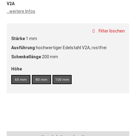
V2A
...weitere Infos
Filter löschen
Stärke
1 mm
Ausführung
hochwertiger Edelstahl V2A, rostfrei
Schenkellänge
200 mm
Höhe
60 mm
80 mm
100 mm